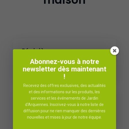
Pépinière
Abonnez-vous à notre
Arbres, arbustes, fruitiers et plantes de
newsletter dès maintenant
saison.
!
Recevez des offres exclusives, des actualités
et des informations sur les produits, les
services et les événements de Jardin
Fleuristerie
d'Arquennes. Inscrivez-vous à notre liste de
diffusion pour ne rien manquer des dernières
Bouquets, compositions et fleurs coupées.
nouvelles et mises à jour de notre équipe.